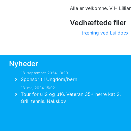
Alle er velkomne. V H Lilli
Vedhæftede filer
træning ved Lui.docx
Nyheder
18. september 2024 13:20
Sponsor til Ungdom/børn
13. maj 2024 15:02
Tour for u12 og u16. Veteran 35+ herre kat 2.
Grill tennis. Nakskov