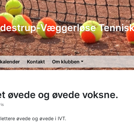
Idestrup-Væggerløse Tennisk
skalender
Kontakt
Om klubben
et øvede og øvede voksne.
ris
 lettere øvede og øvede i IVT.